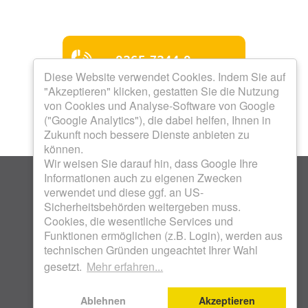
0365 7344-0
Diese Website verwendet Cookies. Indem Sie auf
"Akzeptieren" klicken, gestatten Sie die Nutzung
Mo bis Do 8.00 - 12.00 Uhr
von Cookies und Analyse-Software von Google
Mo bis Do 13.00 - 16.00
("Google Analytics"), die dabei helfen, Ihnen in
Uhr
Zukunft noch bessere Dienste anbieten zu
Freitag 8.00 - 12.00 Uhr
Termine nach Vereinbarung
können.
Wir weisen Sie darauf hin, dass Google Ihre
Informationen auch zu eigenen Zwecken
verwendet und diese ggf. an US-
Sicherheitsbehörden weitergeben muss.
Cookies, die wesentliche Services und
Funktionen ermöglichen (z.B. Login), werden aus
KOSTENLOSES WOHNFON 0800 17 18 800 .
technischen Gründen ungeachtet Ihrer Wahl
WOHNUNGSBAUGENOSSENSCHAFT UNION EG .
gesetzt.
Mehr erfahren...
SCHENKENDORFSTRASSE 28 . 07548 GERA |
IMPRESSUM
|
DATENSCHUTZ
Ablehnen
Akzeptieren