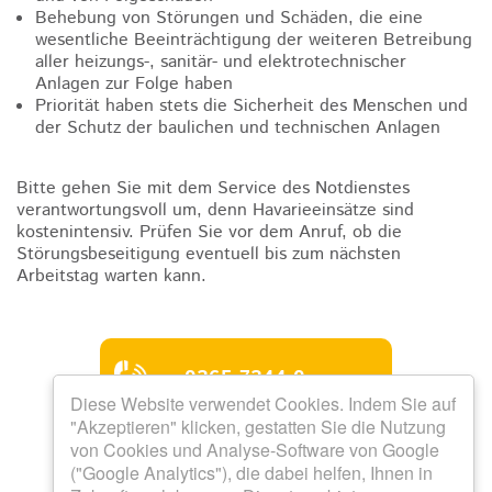
Behebung von Störungen und Schäden, die eine
wesentliche Beeinträchtigung der weiteren Betreibung
aller heizungs-, sanitär- und elektrotechnischer
Anlagen zur Folge haben
Priorität haben stets die Sicherheit des Menschen und
der Schutz der baulichen und technischen Anlagen
Bitte gehen Sie mit dem Service des Notdienstes
verantwortungsvoll um, denn Havarieeinsätze sind
kostenintensiv. Prüfen Sie vor dem Anruf, ob die
Störungsbeseitigung eventuell bis zum nächsten
Arbeitstag warten kann.
0365 7344-0
Diese Website verwendet Cookies. Indem Sie auf
"Akzeptieren" klicken, gestatten Sie die Nutzung
Mo bis Do 8.00 - 12.00 Uhr
von Cookies und Analyse-Software von Google
Mo bis Do 13.00 - 16.00
("Google Analytics"), die dabei helfen, Ihnen in
Uhr