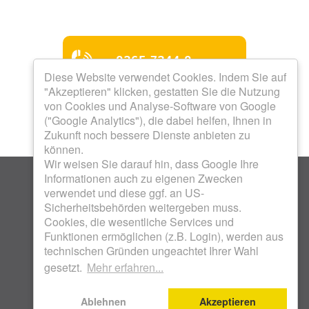
0365 7344-0
Diese Website verwendet Cookies. Indem Sie auf
"Akzeptieren" klicken, gestatten Sie die Nutzung
Mo bis Do 8.00 - 12.00 Uhr
von Cookies und Analyse-Software von Google
Mo bis Do 13.00 - 16.00
("Google Analytics"), die dabei helfen, Ihnen in
Uhr
Zukunft noch bessere Dienste anbieten zu
Freitag 8.00 - 12.00 Uhr
Termine nach Vereinbarung
können.
Wir weisen Sie darauf hin, dass Google Ihre
Informationen auch zu eigenen Zwecken
verwendet und diese ggf. an US-
Sicherheitsbehörden weitergeben muss.
Cookies, die wesentliche Services und
Funktionen ermöglichen (z.B. Login), werden aus
KOSTENLOSES WOHNFON 0800 17 18 800 .
technischen Gründen ungeachtet Ihrer Wahl
WOHNUNGSBAUGENOSSENSCHAFT UNION EG .
gesetzt.
Mehr erfahren...
SCHENKENDORFSTRASSE 28 . 07548 GERA |
IMPRESSUM
|
DATENSCHUTZ
Ablehnen
Akzeptieren