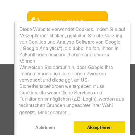
0365 7344-0
Diese Website verwendet Cookies. Indem Sie auf
"Akzeptieren" klicken, gestatten Sie die Nutzung
Mo bis Do 8.00 - 12.00 Uhr
von Cookies und Analyse-Software von Google
Mo bis Do 13.00 - 16.00
("Google Analytics"), die dabei helfen, Ihnen in
Uhr
Zukunft noch bessere Dienste anbieten zu
Freitag 8.00 - 12.00 Uhr
Termine nach Vereinbarung
können.
Wir weisen Sie darauf hin, dass Google Ihre
Informationen auch zu eigenen Zwecken
verwendet und diese ggf. an US-
Sicherheitsbehörden weitergeben muss.
Cookies, die wesentliche Services und
Funktionen ermöglichen (z.B. Login), werden aus
KOSTENLOSES WOHNFON 0800 17 18 800 .
technischen Gründen ungeachtet Ihrer Wahl
WOHNUNGSBAUGENOSSENSCHAFT UNION EG .
gesetzt.
Mehr erfahren...
SCHENKENDORFSTRASSE 28 . 07548 GERA |
IMPRESSUM
|
DATENSCHUTZ
Ablehnen
Akzeptieren