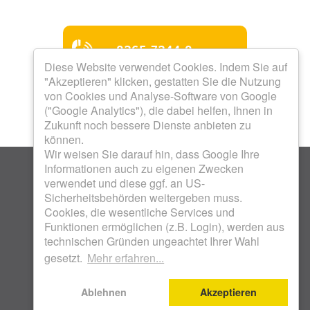
0365 7344-0
Diese Website verwendet Cookies. Indem Sie auf
"Akzeptieren" klicken, gestatten Sie die Nutzung
Mo bis Do 8.00 - 12.00 Uhr
von Cookies und Analyse-Software von Google
Mo bis Do 13.00 - 16.00
("Google Analytics"), die dabei helfen, Ihnen in
Uhr
Zukunft noch bessere Dienste anbieten zu
Freitag 8.00 - 12.00 Uhr
Termine nach Vereinbarung
können.
Wir weisen Sie darauf hin, dass Google Ihre
Informationen auch zu eigenen Zwecken
verwendet und diese ggf. an US-
Sicherheitsbehörden weitergeben muss.
Cookies, die wesentliche Services und
Funktionen ermöglichen (z.B. Login), werden aus
KOSTENLOSES WOHNFON 0800 17 18 800 .
technischen Gründen ungeachtet Ihrer Wahl
WOHNUNGSBAUGENOSSENSCHAFT UNION EG .
gesetzt.
Mehr erfahren...
SCHENKENDORFSTRASSE 28 . 07548 GERA |
IMPRESSUM
|
DATENSCHUTZ
Ablehnen
Akzeptieren