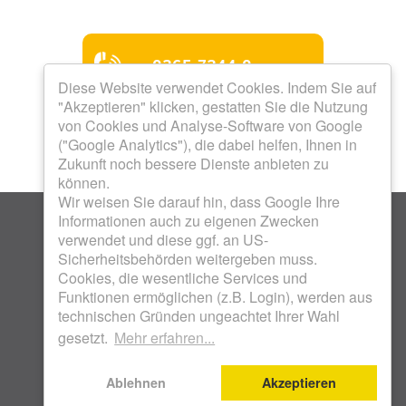
0365 7344-0
Diese Website verwendet Cookies. Indem Sie auf
"Akzeptieren" klicken, gestatten Sie die Nutzung
Mo bis Do 8.00 - 12.00 Uhr
von Cookies und Analyse-Software von Google
Mo bis Do 13.00 - 16.00
("Google Analytics"), die dabei helfen, Ihnen in
Uhr
Zukunft noch bessere Dienste anbieten zu
Freitag 8.00 - 12.00 Uhr
Termine nach Vereinbarung
können.
Wir weisen Sie darauf hin, dass Google Ihre
Informationen auch zu eigenen Zwecken
verwendet und diese ggf. an US-
Sicherheitsbehörden weitergeben muss.
Cookies, die wesentliche Services und
Funktionen ermöglichen (z.B. Login), werden aus
KOSTENLOSES WOHNFON 0800 17 18 800 .
technischen Gründen ungeachtet Ihrer Wahl
WOHNUNGSBAUGENOSSENSCHAFT UNION EG .
gesetzt.
Mehr erfahren...
SCHENKENDORFSTRASSE 28 . 07548 GERA |
IMPRESSUM
|
DATENSCHUTZ
Ablehnen
Akzeptieren