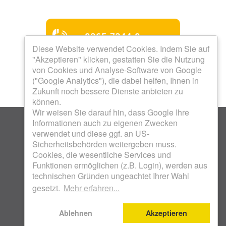
0365 7344-0
Diese Website verwendet Cookies. Indem Sie auf
"Akzeptieren" klicken, gestatten Sie die Nutzung
Mo bis Do 8.00 - 12.00 Uhr
von Cookies und Analyse-Software von Google
Mo bis Do 13.00 - 16.00
("Google Analytics"), die dabei helfen, Ihnen in
Uhr
Zukunft noch bessere Dienste anbieten zu
Freitag 8.00 - 12.00 Uhr
Termine nach Vereinbarung
können.
Wir weisen Sie darauf hin, dass Google Ihre
Informationen auch zu eigenen Zwecken
verwendet und diese ggf. an US-
Sicherheitsbehörden weitergeben muss.
Cookies, die wesentliche Services und
Funktionen ermöglichen (z.B. Login), werden aus
KOSTENLOSES WOHNFON 0800 17 18 800 .
technischen Gründen ungeachtet Ihrer Wahl
WOHNUNGSBAUGENOSSENSCHAFT UNION EG .
gesetzt.
Mehr erfahren...
SCHENKENDORFSTRASSE 28 . 07548 GERA |
IMPRESSUM
|
DATENSCHUTZ
Ablehnen
Akzeptieren